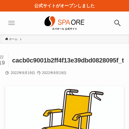
公式サイトがオープンしました
ホーム
22
cacb0c9001b2ff4f13e39dbd0828095f_t
19
2022年9月19日
2022年9月19日