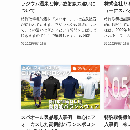
ラジウム温泉と怖い放射線の違いに
株式会社ヤ
ついて
ョーにスパ
特許取得機能素材『スパオール』は温泉鉱石
特許取得機能
が使われています。ラジウムや放射線につい
的に展開して
て、その違いは何か？という質問をしばしば
様は、2022
頂きますのでここで解説します。 放射能...
される『フェム
2022年9月26日
2022年9月26日
製品について
スパオール製品導入事例 重心にフ
特許取得機
ォーカスした高機能バランスポロシ
入事例 株