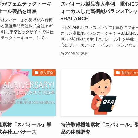
ギがフェムテックトーキ
スパオール製品導入事例 重心に
オール製品を出展
ォーカスした高機能バランスTシャ
+BALANCE
素材スパオールの製品化を積極
いる繊維専門商社株式会社ヤギ
＋BALANCE(プラスバランス) 重心にフォ
年10月に東京ビッグサイトで開催
スした高機能バランスＴシャツ +BALANC
テックトーキョー』にて...
見る 特許取得素材【スパオール】を搭載
心にフォーカスした「パフォーマンスウ...
2022年9月23日
導入事例
製品につ
能素材「スパオール」導
特許取得機能素材「スパオール」
式会社エバナース
品の体感調査