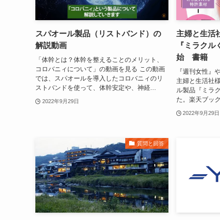
スパオール製品（リストバンド）の
主婦と生活
解説動画
『ミラクル
始 書籍
「体幹とは？体幹を整えることのメリット、
コロバニィについて」の動画を見る この動画
『週刊女性』や
では、スパオールを導入したコロバニィのリ
主婦と生活社様
ストバンドを使って、体幹安定や、神経...
ル製品『ミラ
た。楽天ブック
2022年9月29日
2022年9月29日
質問と回答