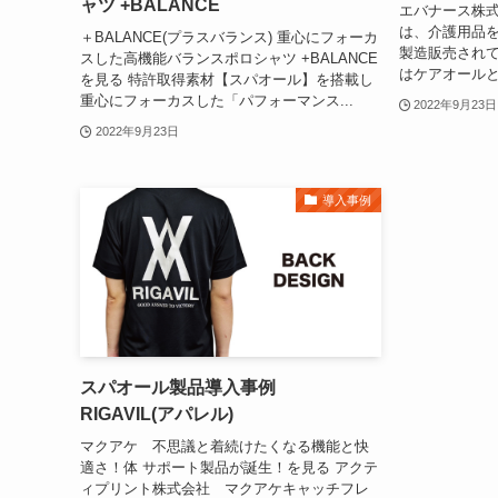
ャツ +BALANCE
エバナース株
は、介護用品
＋BALANCE(プラスバランス) 重心にフォーカ
製造販売され
スした高機能バランスポロシャツ +BALANCE
はケアオールと
を見る 特許取得素材【スパオール】を搭載し
重心にフォーカスした「パフォーマンス...
2022年9月23日
2022年9月23日
導入事例
スパオール製品導入事例
RIGAVIL(アパレル)
マクアケ 不思議と着続けたくなる機能と快
適さ！体 サポート製品が誕生！を見る アクテ
ィプリント株式会社 マクアケキャッチフレ