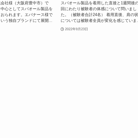
式会社様（大阪府豊中市）で
スパオール製品を着用した直後と1週間後の
を中心としてスパオール製品を
回にわたり被験者の体感について問いまし
ておられます。エバナース様で
た。（被験者合計24名） 着用直後、肩の
いう独自ブランドにて展開...
については被験者全員が変化を感じていま..
2022年9月23日