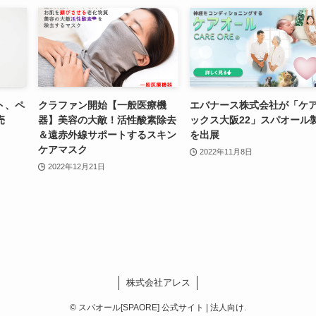
ト、ペ
クラファン開始【一般医療機
エバナース株式会社が「ケ
売
器】美容の大敵！活性酸素除去
ックス大阪22」スパオール
＆遠赤外線サポートするスキン
を出展
ケアマスク
2022年11月8日
2022年12月21日
株式会社アレス
©
スパオール[SPAORE] 公式サイト | 法人向け.