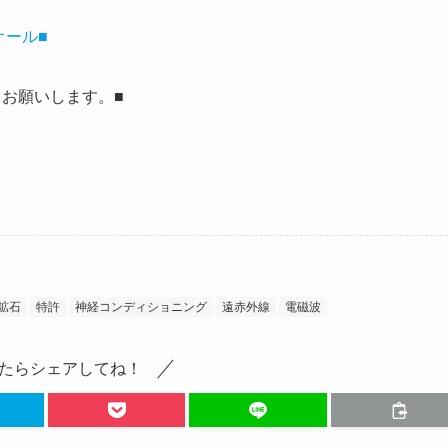
オール■
お願いします。■
鉱石
特許
神経コンディショニング
遠赤外線
電磁波
たらシェアしてね！