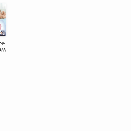
アテ
製品