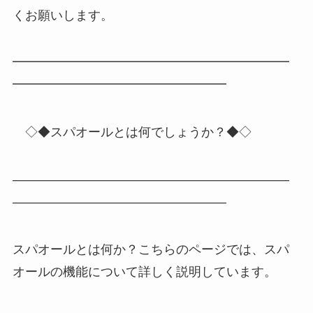
くお願いします。
━━━━━━━━━━━━━━━━━━━━━━
━━━━━━━━━━━━━━━━━
◇◆スパオールとは何でしょうか？◆◇
――――――――――――――――――――――
―――――――――――――――――
スパオールとは何か？こちらのページでは、スパ
オールの機能について詳しく説明しています。